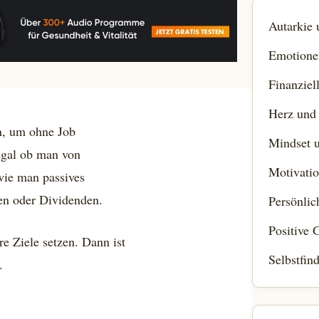
Autarkie
Emotione
Finanziel
Herz und
n, um ohne Job
Mindset u
egal ob man von
Motivatio
 wie man passives
en oder Dividenden.
Persönli
Positive 
e Ziele setzen. Dann ist
Selbstfin
.