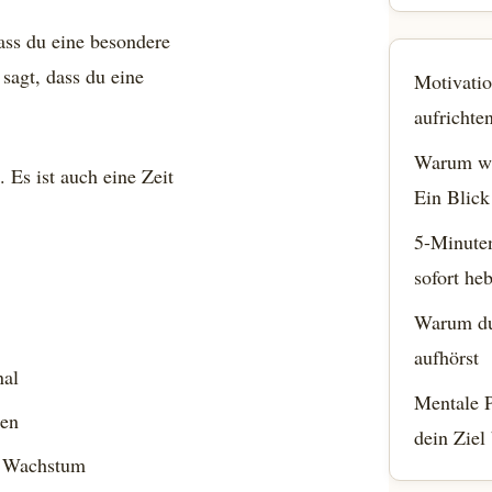
dass du eine besondere
sagt, dass du eine
Motivatio
aufrichte
Warum wi
 Es ist auch eine Zeit
Ein Blick
5-Minute
sofort he
Warum du 
aufhörst
nal
Mentale P
ten
dein Ziel
s Wachstum