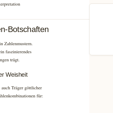
terpretation
ten-Botschaften
n in Zahlenmustern.
ein faszinierendes
ngen trägt.
er Weisheit
auch Träger göttlicher
ahlenkombinationen für: