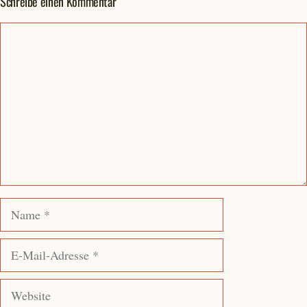
Schreibe einen Kommentar
Kommentar
Name
E-
Mail-
Adresse
Website