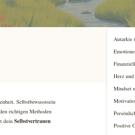
Autarkie
Emotione
Finanziel
Herz und
Mindset u
Motivatio
denheit. Selbstbewusstsein
t den richtigen Methoden
Persönli
Selbstvertrauen
tt dein
Positive 