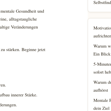
Selbstfin
s mentale Gesundheit und
ine, alltagstaugliche
altige Veränderungen
Motivatio
aufrichte
Warum wi
zu stärken. Beginne jetzt
Ein Blick
5-Minute
sofort he
Warum du 
ren.
aufhörst
ufbau innerer Stärke.
Mentale P
derungen.
dein Ziel