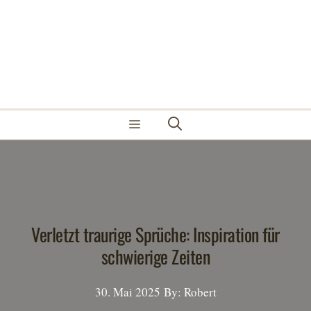
Zum
Inhalt
springen
Menü
Verletzt traurige Sprüche: Inspiration für
schwierige Zeiten
30. Mai 2025
By: Robert