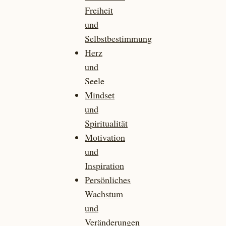
Freiheit
und
Selbstbestimmung
Herz
und
Seele
Mindset
und
Spiritualität
Motivation
und
Inspiration
Persönliches
Wachstum
und
Veränderungen