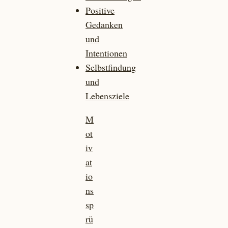
Positive
Gedanken
und
Intentionen
Selbstfindung
und
Lebensziele
M
ot
iv
at
io
ns
sp
rü