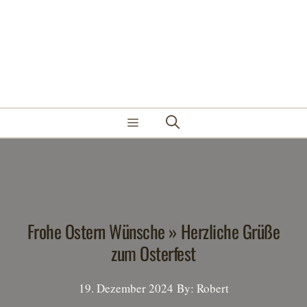
Zum
Inhalt
springen
Menü
Frohe Ostern Wünsche » Herzliche Grüße
zum Osterfest
19. Dezember 2024
By: Robert