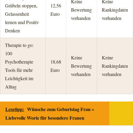
Keine
Keine
Grübeln stoppen,
12,56
Bewertung
Rankingdaten
Gelassenheit
Euro
vorhanden
vorhanden
lernen und Positiv
Denken
Therapie to go:
100
Keine
Keine
Psychotherapie
18,68
Bewertung
Rankingdaten
Tools für mehr
Euro
vorhanden
vorhanden
Leichtigkeit im
Alltag
Lesetipp:
Wünsche zum Geburtstag Frau »
Liebevolle Worte für besondere Frauen