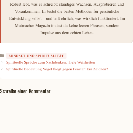
Robert lebt, was er schreibt: ständiges Wachsen, Ausprobieren und
Vorankommen. Er testet die besten Methoden für persönliche
Entwicklung selbst – und teilt ehrlich, was wirklich funktioniert. Im
Mutmacher-Magazin findest du keine leeren Phrasen, sondern
Impulse aus dem echten Leben.
Kategorien
MINDSET UND SPIRITUALITÄT
Spirituelle Sprüche zum Nachdenken: Tiefe Weisheiten
Spirituelle Bedeutung Vogel fliegt gegen Fenster: Ein Zeichen?
Schreibe einen Kommentar
Kommentar