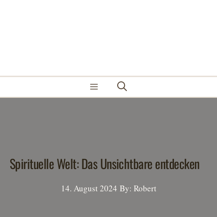
Zum
Inhalt
springen
Menü
Spirituelle Welt: Das Unsichtbare entdecken
14. August 2024
By: Robert